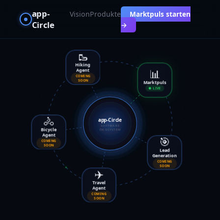
app-
Vision
Produkte
Marktpuls starten
Circle
→
🥾
Hiking
Agent
📊
COMING
SOON
Marktpuls
● LIVE
🚴
app-Circle
Bicycle
SOFTWARE
ÖKOSYSTEM
Agent
COMING
🎯
SOON
Lead
Generation
COMING
✈️
SOON
Travel
Agent
COMING
SOON